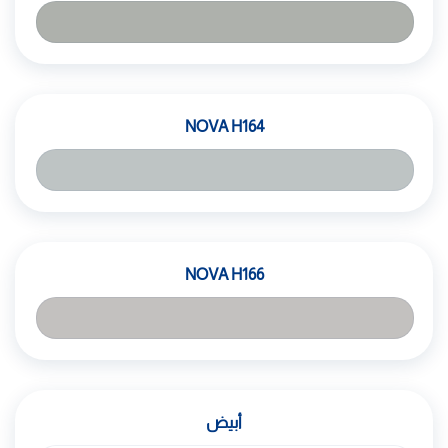
NOVA H164
NOVA H166
أبيض