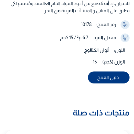
للجدران، إذ أنه مُصنع من أجود المواد الخام العالمية، ومُصمم لكي
يطبق على المباني والمنشآت القريبة من البحر.
رمز المنتج:
10178
معدل الفرد:
6:7 م² / 15 كجم
اللون:
ألوان الكتالوج
الوزن (كجم):
15
دليل المنتج
منتجات ذات صلة